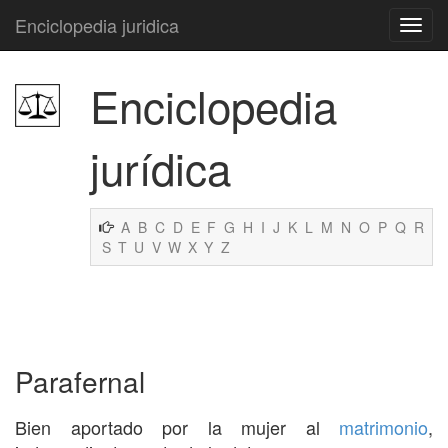
Enciclopedia juridica
Enciclopedia
jurídica
A
B
C
D
E
F
G
H
I
J
K
L
M
N
O
P
Q
R
S
T
U
V
W
X
Y
Z
Parafernal
Bien aportado por la mujer al
matrimonio
,