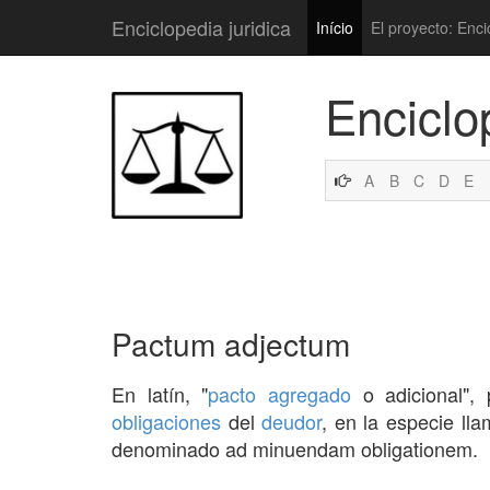
Enciclopedia juridica
Início
El proyecto: Enci
Enciclo
A
B
C
D
E
Pactum adjectum
En latín, "
pacto agregado
o adicional", 
obligaciones
del
deudor
, en la especie ll
denominado ad minuendam obligationem.