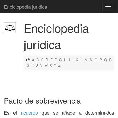
Enciclopedia juridica
Enciclopedia
jurídica
A
B
C
D
E
F
G
H
I
J
K
L
M
N
O
P
Q
R
S
T
U
V
W
X
Y
Z
Pacto de sobrevivencia
Es el
acuerdo
que se añade a determinados