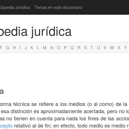
clopedia Jurídica
Temas en este diccionario
pedia jurídica
F
G
H
I
J
K
L
M
N
O
P
Q
R
S
T
U
V
W
X
Y
ca
norma técnica se refiere a los medios (o al como) de la
a esa distinción es aproximadamente acertada, pero no lo
s no tienen en cuenta para nada los fines de las accio
cepto
relativo al de fin; en efecto, todo medio es medio 