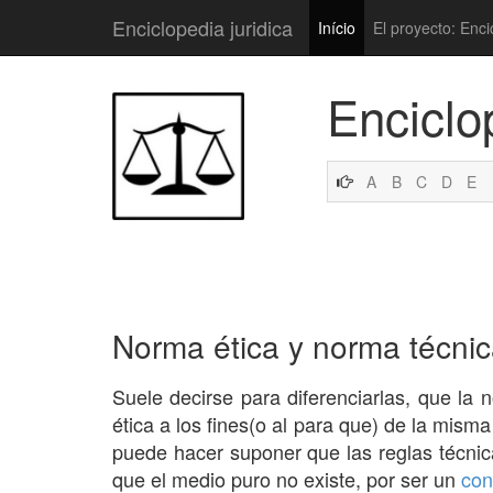
Enciclopedia juridica
Início
El proyecto: Enci
Enciclo
A
B
C
D
E
Norma ética y norma técni
Suele decirse para diferenciarlas, que la 
ética a los fines(o al para que) de la mism
puede hacer suponer que las reglas técnica
que el medio puro no existe, por ser un
con