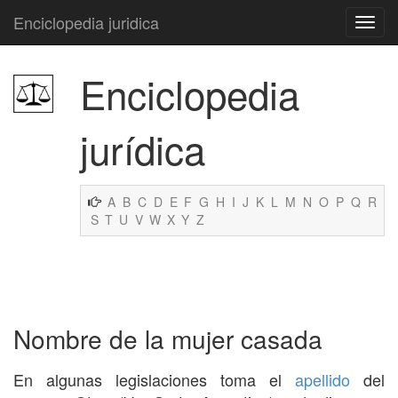
Enciclopedia juridica
Enciclopedia
jurídica
A
B
C
D
E
F
G
H
I
J
K
L
M
N
O
P
Q
R
S
T
U
V
W
X
Y
Z
Nombre de la mujer casada
En algunas legislaciones toma el
apellido
del