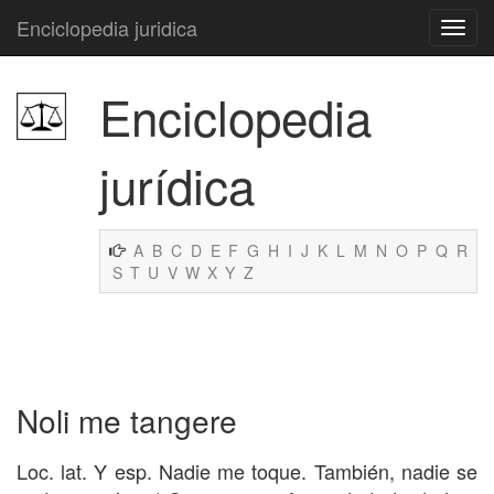
Enciclopedia juridica
Enciclopedia
jurídica
A
B
C
D
E
F
G
H
I
J
K
L
M
N
O
P
Q
R
S
T
U
V
W
X
Y
Z
Noli me tangere
Loc. lat. Y esp. Nadie me toque. También, nadie se