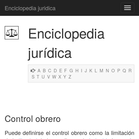
Enciclopedia juridica
Enciclopedia
jurídica
A
B
C
D
E
F
G
H
I
J
K
L
M
N
O
P
Q
R
S
T
U
V
W
X
Y
Z
Control obrero
Puede definirse el control obrero como la limitación