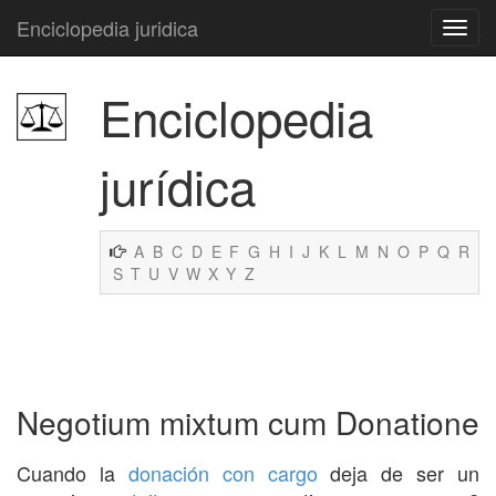
Enciclopedia juridica
Enciclopedia
jurídica
A
B
C
D
E
F
G
H
I
J
K
L
M
N
O
P
Q
R
S
T
U
V
W
X
Y
Z
Negotium mixtum cum Donatione
Cuando la
donación con cargo
deja de ser un