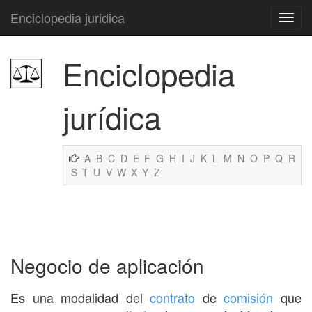
Enciclopedia juridica
Enciclopedia
jurídica
A
B
C
D
E
F
G
H
I
J
K
L
M
N
O
P
Q
R
S
T
U
V
W
X
Y
Z
Negocio de aplicación
Es una modalidad del
contrato
de
comisión
que