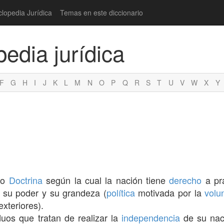
clopedia Jurídica
Temas en este diccionario
pedia jurídica
F
G
H
I
J
K
L
M
N
O
P
Q
R
S
T
U
V
W
X
Y
 Io
Doctrina
según la cual la nación tiene
derecho
a pr
 su poder y su grandeza (
política
motivada por la
volu
exteriores).
duos que tratan de realizar la
independencia
de su naci