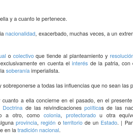
ella y a cuanto le pertenece.
pia
nacionalidad
, exacerbado, muchas veces, a un extre
ual
o
colectivo
que tiende al planteamiento y
resolució
o exclusivamente en cuenta el
interés
de la patria, con 
 la
soberanía
imperialista.
 y sobreponerse a todas las influencias que no sean las p
 cuanto a ella concierne en el pasado, en el presente 
|
Doctrina
de las reivindicaciones
política
s de las nac
do a otro, como
colonia
,
protectorado
u otra equív
 alguna
provincia
,
región
o
territorio
de un
Estado
. | Pa
de en la
tradición
nacional
.