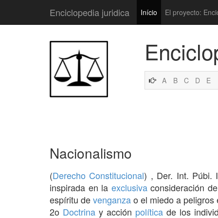
Enciclopedia juridica
Início
El proyecto: Enci
Enciclo
A
B
C
D
E
Nacionalismo
(
Derecho Constitucional
) , Der. Int. Púbi.
inspirada en la
exclusiva
consideración de
espíritu de
venganza
o el miedo a peligros 
2o
Doctrina
y acción
política
de los indivi