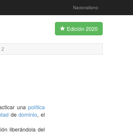
Nacionalismo
Edición 2020
Z
acticar una
política
ntad
de
dominio
, el
ón liberándola del