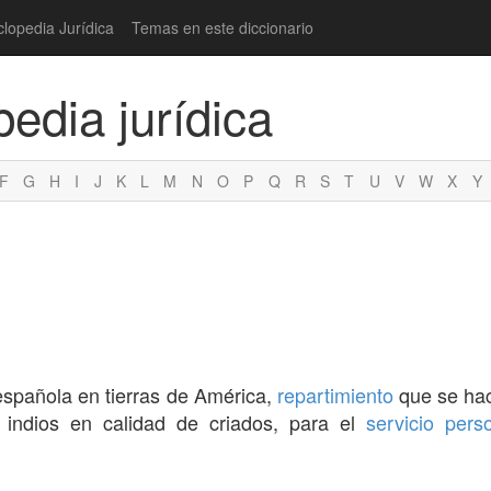
clopedia Jurídica
Temas en este diccionario
pedia jurídica
F
G
H
I
J
K
L
M
N
O
P
Q
R
S
T
U
V
W
X
Y
española en tierras de América,
repartimiento
que se hac
 indios en calidad de criados, para el
servicio
pers