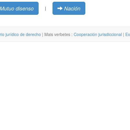
Mutuo disenso
Nación
|
rio jurídico de derecho
| Mais verbetes :
Cooperación jurisdiccional
|
Ex