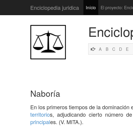
Enciclopedia juridica
Início
El proyecto: Enci
Enciclo
A
B
C
D
E
Naboría
En los primeros tiempos de la dominación 
territorio
s, adjudicando cierto número de
principal
es. (V. MITA.).