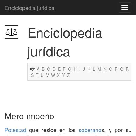
Enciclopedia juridica
Enciclopedia
jurídica
A
B
C
D
E
F
G
H
I
J
K
L
M
N
O
P
Q
R
S
T
U
V
W
X
Y
Z
Mero imperio
Potestad
que reside en los
soberano
s, y por su