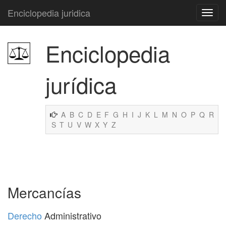
Enciclopedia juridica
Enciclopedia
jurídica
A
B
C
D
E
F
G
H
I
J
K
L
M
N
O
P
Q
R
S
T
U
V
W
X
Y
Z
Mercancías
Derecho
Administrativo