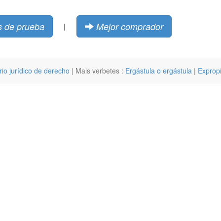
 de prueba
Mejor comprador
|
rio jurídico de derecho
| Mais verbetes :
Ergástula o ergástula
|
Expropi