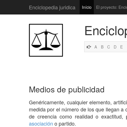
Enciclopedia juridica
Início
El proyecto: Enci
Enciclo
A
B
C
D
E
Medios de publicidad
Genéricamente, cualquier elemento, artific
medida por el número de los que llegan a co
de creencia como realidad o exactitud,
asociación
o partido.