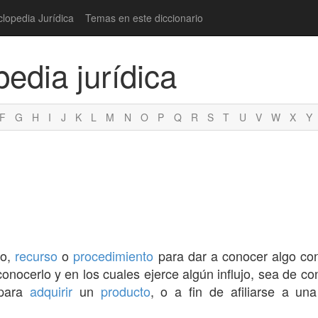
clopedia Jurídica
Temas en este diccionario
pedia jurídica
F
G
H
I
J
K
L
M
N
O
P
Q
R
S
T
U
V
W
X
Y
io,
recurso
o
procedimiento
para dar a conocer algo con
nocerlo y en los cuales ejerce algún influjo, sea de con
 para
adquirir
un
producto
, o a fin de afiliarse a una