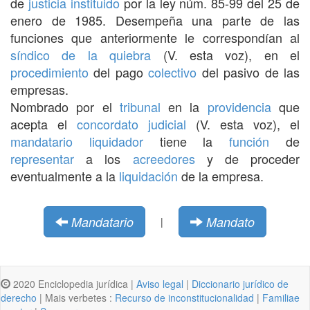
de
justicia
instituido
por la ley núm. 85-99 del 25 de
enero de 1985. Desempeña una parte de las
funciones que anteriormente le correspondían al
síndico de la quiebra
(V. esta voz), en el
procedimiento
del pago
colectivo
del pasivo de las
empresas.
Nombrado por el
tribunal
en la
providencia
que
acepta el
concordato judicial
(V. esta voz), el
mandatario
liquidador
tiene la
función
de
representar
a los
acreedores
y de proceder
eventualmente a la
liquidación
de la empresa.
Mandatario
Mandato
|
2020 Enciclopedia jurídica |
Aviso legal
|
Diccionario jurídico de
derecho
| Mais verbetes :
Recurso de inconstitucionalidad
|
Familiae