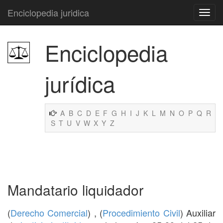
Enciclopedia juridica
Enciclopedia
jurídica
A
B
C
D
E
F
G
H
I
J
K
L
M
N
O
P
Q
R
S
T
U
V
W
X
Y
Z
Mandatario liquidador
(
Derecho Comercial
) , (
Procedimiento Civil
) Auxiliar