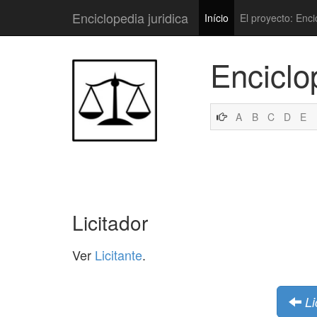
Enciclopedia juridica
Início
El proyecto: Enci
Enciclo
A
B
C
D
E
Licitador
Ver
Licitante
.
Li