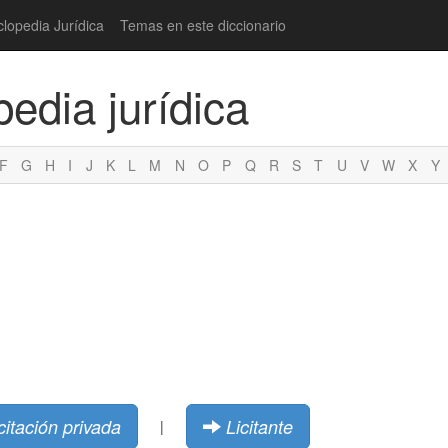
clopedia Jurídica
Temas en este diccionario
pedia jurídica
F
G
H
I
J
K
L
M
N
O
P
Q
R
S
T
U
V
W
X
Y
citación privada
Licitante
|