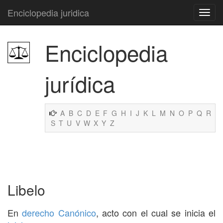
Enciclopedia juridica
Enciclopedia
jurídica
A
B
C
D
E
F
G
H
I
J
K
L
M
N
O
P
Q
R
S
T
U
V
W
X
Y
Z
Libelo
En
derecho Canónico
, acto con el cual se inicia el