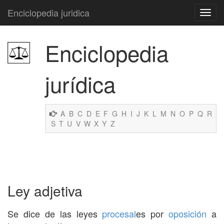
Enciclopedia juridica
Enciclopedia
jurídica
A
B
C
D
E
F
G
H
I
J
K
L
M
N
O
P
Q
R
S
T
U
V
W
X
Y
Z
Ley adjetiva
Se dice de las leyes
procesal
es por
oposición
a