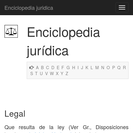
Enciclopedia juridica
Enciclopedia
jurídica
A
B
C
D
E
F
G
H
I
J
K
L
M
N
O
P
Q
R
S
T
U
V
W
X
Y
Z
Legal
Que resulta de la ley (Ver Gr., Disposiciones