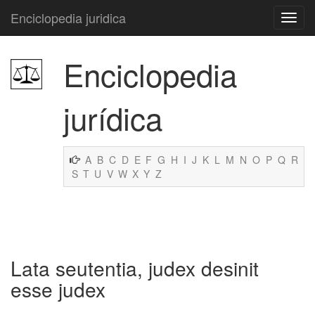
Enciclopedia juridica
Enciclopedia
jurídica
A
B
C
D
E
F
G
H
I
J
K
L
M
N
O
P
Q
R
S
T
U
V
W
X
Y
Z
Lata seutentia, judex desinit
esse judex