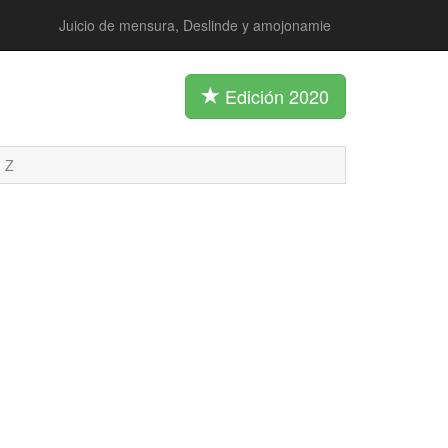
Juicio de mensura, Deslinde y amojonamie
Edición 2020
Z