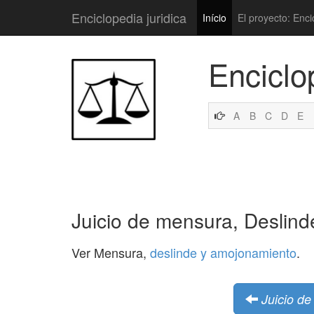
Enciclopedia juridica
Início
El proyecto: Enci
Enciclo
A
B
C
D
E
Juicio de mensura, Deslin
Ver Mensura,
deslinde y amojonamiento
.
Juicio de