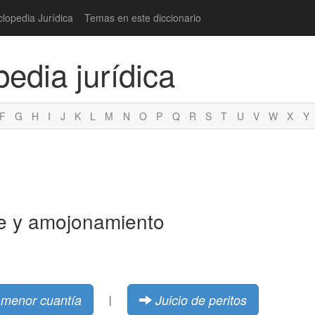
clopedia Jurídica
Temas en este diccionario
pedia jurídica
F
G
H
I
J
K
L
M
N
O
P
Q
R
S
T
U
V
W
X
Y
de y amojonamiento
 menor cuantía
Juicio de peritos
|