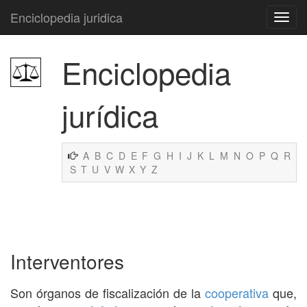
Enciclopedia juridica
Enciclopedia
jurídica
A
B
C
D
E
F
G
H
I
J
K
L
M
N
O
P
Q
R
S
T
U
V
W
X
Y
Z
Interventores
Son órganos de fiscalización de la
cooperativa
que,