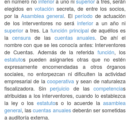
en número no
inferior
a uno ni
superior
a tres, serán
elegidos en
votación
secreta, de entre los socios,
por la
Asamblea general
. El
período
de actuación
de los interventores no será
inferior
a un año ni
superior
a tres. La
función
principal
de aquéllos es
la
censura
de las
cuentas anuales
. De ahí el
nombre con que se les conocía antes: Interventores
de Cuentas. Además de la referida
función
, los
estatuto
s pueden asignarles otras que no estén
expresamente encomendadas a otros órganos
sociales, no entorpezcan ni dificulten la actividad
empresarial de la
cooperativa
y sean de naturaleza
fiscalizadora. Sin
perjuicio
de las
competencia
s
atribuidas a los interventores, cuando lo establezca
la ley o los
estatuto
s o lo acuerde la
asamblea
general
, las
cuentas anuales
deberán ser sometidas
a auditoría externa.