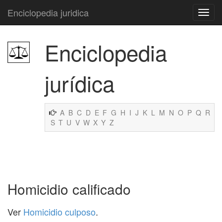
Enciclopedia juridica
Enciclopedia
jurídica
A
B
C
D
E
F
G
H
I
J
K
L
M
N
O
P
Q
R
S
T
U
V
W
X
Y
Z
Homicidio calificado
Ver
Homicidio culposo
.