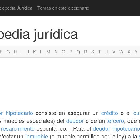
clopedia Jurídica
Temas en este diccionario
pedia jurídica
F
G
H
I
J
K
L
M
N
O
P
Q
R
S
T
U
V
W
X
Y
r hipotecario
consiste en asegurar un
crédito
o el
cu
s muebles especiales) del
deudor
o de un
tercero
, que
n
resarcimiento
espontáneo. | Para el
deudor
hipotecario
afectar un
inmueble
(o mueble permitido por la ley) a la