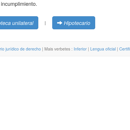
e incumplimiento.
teca unilateral
Hipotecario
|
rio jurídico de derecho
| Mais verbetes :
Inferior
|
Lengua oficial
|
Certi