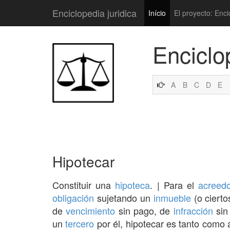
Enciclopedia juridica
Início
El proyecto: Enci
Enciclo
A
B
C
D
E
Hipotecar
Constituir una
hipoteca
. | Para el
acreedo
obligación
sujetando un
inmueble
(o cierto
de
vencimiento
sin pago, de
infracción
si
un
tercero
por él, hipotecar es tanto como 