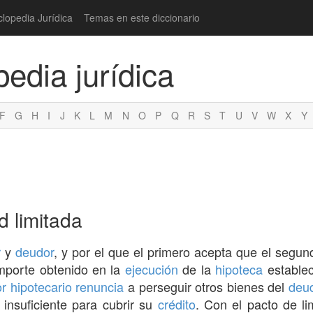
clopedia Jurídica
Temas en este diccionario
pedia jurídica
F
G
H
I
J
K
L
M
N
O
P
Q
R
S
T
U
V
W
X
Y
d limitada
r
y
deudor
, y por el que el primero acepta que el segu
mporte obtenido en la
ejecución
de la
hipoteca
estable
r hipotecario
renuncia
a perseguir otros bienes del
deu
 insuficiente para cubrir su
crédito
. Con el pacto de li