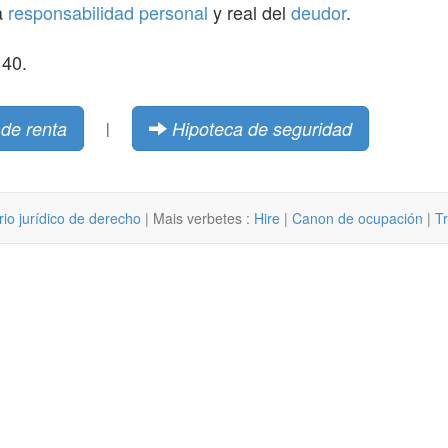
la
responsabilidad
personal
y real del
deudor
.
140.
de renta
Hipoteca de seguridad
|
rio jurídico de derecho
| Mais verbetes :
Hire
|
Canon de ocupación
|
T