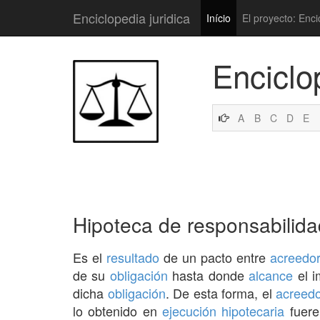
Enciclopedia juridica
Início
El proyecto: Enci
Enciclo
A
B
C
D
E
Hipoteca de responsabilida
Es el
resultado
de un pacto entre
acreedo
de su
obligación
hasta donde
alcance
el i
dicha
obligación
. De esta forma, el
acreedo
lo obtenido en
ejecución hipotecaria
fuere