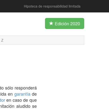
Hipoteca de responsabilidad limitada
Edición 2020
Z
ndo sólo responderá
cida en
garantía
de
dor
en caso de que
mitación aludido se