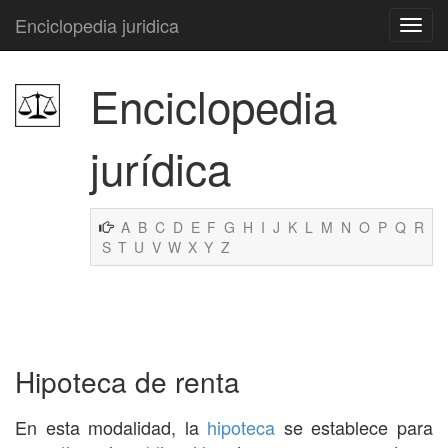
Enciclopedia juridica
Enciclopedia
jurídica
A
B
C
D
E
F
G
H
I
J
K
L
M
N
O
P
Q
R
S
T
U
V
W
X
Y
Z
Hipoteca de renta
En esta modalidad, la
hipoteca
se establece para