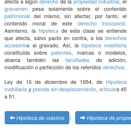
afecta a algún
derecho
de la
propiedad industrial
, el
gravamen
pesa solamente sobre el contenido
patrimonial
del mismo, sin afectar, por tanto, el
contenido moral de este
derecho incorporal
.
Asimismo, la
hipoteca
de esta clase se entiende
que afecta, salvo pacto en contra, a los
derechos
accesorio
s al gravado. Así, la
hipoteca mobiliaria
constituída sobre
patentes
, marcas o modelos,
abarca también las
facultades
de adición,
modificación o perfección de los referidos
derechos
.
Ley de 16 de diciembre de 1954, de
Hipoteca
mobiliaria
y
prenda sin desplazamiento
,
artículo
s 45
a 51.
Hipoteca de máximo
Hipoteca de propie
|