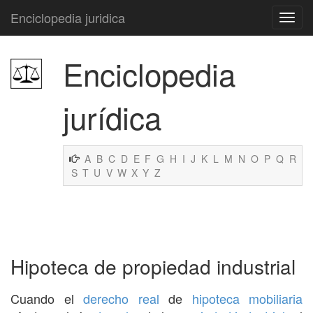
Enciclopedia juridica
Enciclopedia
jurídica
A
B
C
D
E
F
G
H
I
J
K
L
M
N
O
P
Q
R
S
T
U
V
W
X
Y
Z
Hipoteca de propiedad industrial
Cuando el
derecho real
de
hipoteca mobiliaria