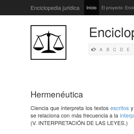
Enciclopedia juridica
Início
El proyecto: Enci
Enciclo
A
B
C
D
E
Hermenéutica
Ciencia que interpreta los textos
escritos
y 
se relaciona con más frecuencia a la
interp
(V. INTERPRETACIÓN DE LAS LEYES.)