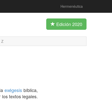
Hermenéutica
Edición 2020
Z
 la
exégesis
bíblica,
 los textos legales.