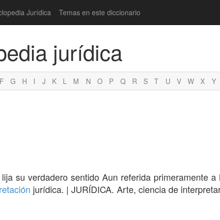
clopedia Jurídica
Temas en este diccionario
pedia jurídica
F
G
H
I
J
K
L
M
N
O
P
Q
R
S
T
U
V
W
X
Y
lija su verdadero sentido Aun referida primeramente a
retación
jurídica. | JURÍDICA. Arte, ciencia de interpretar