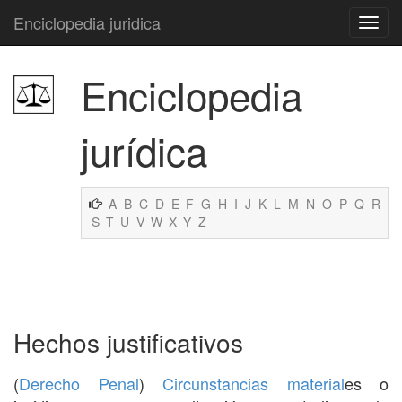
Enciclopedia juridica
Enciclopedia
jurídica
A
B
C
D
E
F
G
H
I
J
K
L
M
N
O
P
Q
R
S
T
U
V
W
X
Y
Z
Hechos justificativos
(
Derecho Penal
)
Circunstancias
material
es o