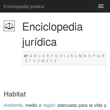
Enciclopedia juridica
Enciclopedia
jurídica
A
B
C
D
E
F
G
H
I
J
K
L
M
N
O
P
Q
R
S
T
U
V
W
X
Y
Z
Habitat
Ambiente
, medio o
región
adecuada para la vida y