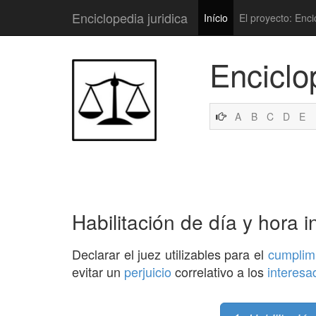
Enciclopedia juridica
Início
El proyecto: Enci
Enciclo
A
B
C
D
E
Habilitación de día y hora i
Declarar el juez utilizables para el
cumplim
evitar un
perjuicio
correlativo a los
interesa