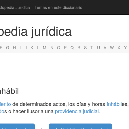
clopedia Jurídica
Temas en este diccionario
pedia jurídica
F
G
H
I
J
K
L
M
N
O
P
Q
R
S
T
U
V
W
X
Y
nhábil
iento
de determinados actos, los días y horas
inhábil
es,
do
s o hacer ilusoria una
providencia
judicial
.