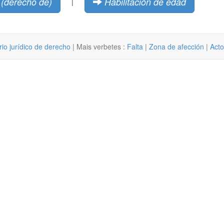
 (derecho de)
Habilitación de edad
|
rio jurídico de derecho
| Mais verbetes :
Falta
|
Zona de afección
|
Acto