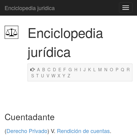
Enciclopedia juridica
Enciclopedia
jurídica
A
B
C
D
E
F
G
H
I
J
K
L
M
N
O
P
Q
R
S
T
U
V
W
X
Y
Z
Cuentadante
(
Derecho Privado
) V.
Rendición de cuentas
.