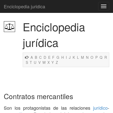
Enciclopedia juridica
Enciclopedia
jurídica
A
B
C
D
E
F
G
H
I
J
K
L
M
N
O
P
Q
R
S
T
U
V
W
X
Y
Z
Contratos mercantiles
Son los protagonistas de las relaciones
jurídico
-