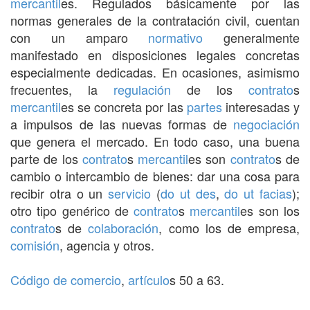
mercantil
es. Regulados básicamente por las
normas generales de la contratación civil, cuentan
con un amparo
normativo
generalmente
manifestado en disposiciones legales concretas
especialmente dedicadas. En ocasiones, asimismo
frecuentes, la
regulación
de los
contrato
s
mercantil
es se concreta por las
partes
interesadas y
a impulsos de las nuevas formas de
negociación
que genera el mercado. En todo caso, una buena
parte de los
contrato
s
mercantil
es son
contrato
s de
cambio o intercambio de bienes: dar una cosa para
recibir otra o un
servicio
(
do ut des
,
do ut facias
);
otro tipo genérico de
contrato
s
mercantil
es son los
contrato
s de
colaboración
, como los de empresa,
comisión
, agencia y otros.
Código de comercio
,
artículo
s 50 a 63.