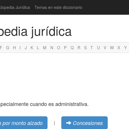
clopedia Jurídica
Temas en este diccionario
pedia jurídica
F
G
H
I
J
K
L
M
N
O
P
Q
R
S
T
U
V
W
X
Y
specialmente cuando es administrativa.
 por monto alzado
Concesiones
|