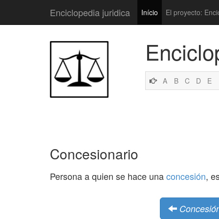
Enciclopedia juridica
Início
El proyecto: Enci
Enciclo
A
B
C
D
E
Concesionario
Persona a quien se hace una
concesión
, e
Concesión