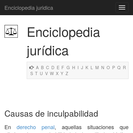
Enciclopedia juridica
Enciclopedia
jurídica
A
B
C
D
E
F
G
H
I
J
K
L
M
N
O
P
Q
R
S
T
U
V
W
X
Y
Z
Causas de inculpabilidad
En
derecho penal
, aquellas situaciones que