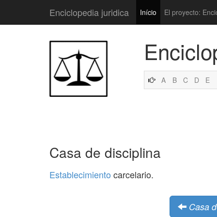
Enciclopedia juridica
Início
El proyecto: Enci
Enciclo
A
B
C
D
E
Casa de disciplina
Establecimiento
carcelario.
Casa d