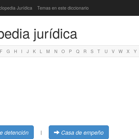
clopedia Jurídica
Temas en este diccionario
pedia jurídica
F
G
H
I
J
K
L
M
N
O
P
Q
R
S
T
U
V
W
X
Y
e detención
Casa de empeño
|