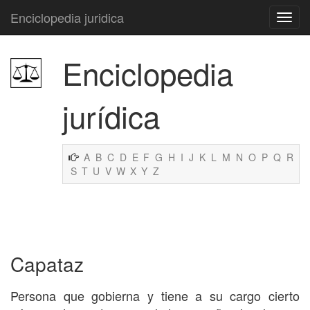
Enciclopedia juridica
Enciclopedia
jurídica
A
B
C
D
E
F
G
H
I
J
K
L
M
N
O
P
Q
R
S
T
U
V
W
X
Y
Z
Capataz
Persona que gobierna y tiene a su cargo cierto