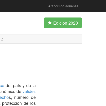
Arancel de aduanas
Edición 2020
Z
ico
del país y de la
conómico de
validez
echo
s, número de
 protección de los