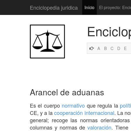
Enciclopedia juridica
Início
El proyecto: Enci
Enciclo
A
B
C
D
E
Arancel de aduanas
Es el cuerpo
normativo
que regula la
polít
CE, y a la
cooperación
internacional
. La n
general; recoge las normas orientadoras
columnas y normas de
valoración
. Tiene