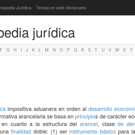
clopedia Jurídica
Temas en este diccionario
pedia jurídica
F
G
H
I
J
K
L
M
N
O
P
Q
R
S
T
U
V
W
X
Y
ica
impositiva aduanera en orden al
desarrollo económ
ormativa arancelaria se basa en
principio
s de carácter e
 en cuanto a la estructura del
arancel
, clase
de der
 una
finalidad
doble: (1) ser
instrumento
básico
para la