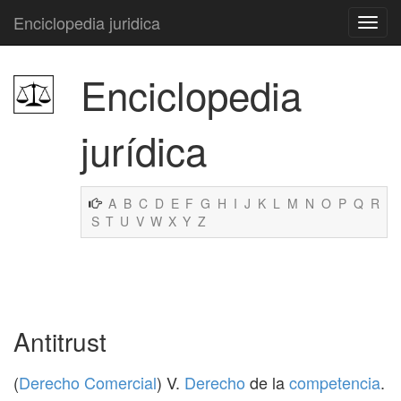
Enciclopedia juridica
Enciclopedia
jurídica
A
B
C
D
E
F
G
H
I
J
K
L
M
N
O
P
Q
R
S
T
U
V
W
X
Y
Z
Antitrust
(
Derecho Comercial
) V.
Derecho
de la
competencia
.