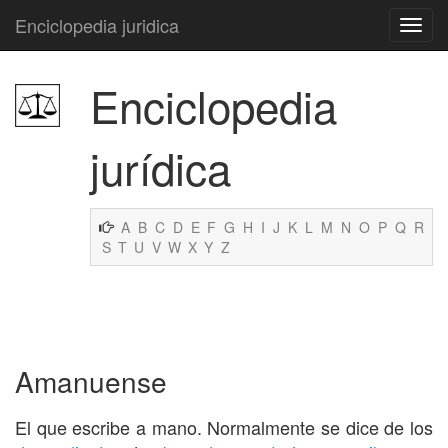
Enciclopedia juridica
Enciclopedia
jurídica
A
B
C
D
E
F
G
H
I
J
K
L
M
N
O
P
Q
R
S
T
U
V
W
X
Y
Z
Amanuense
El que escribe a mano. Normalmente se dice de los