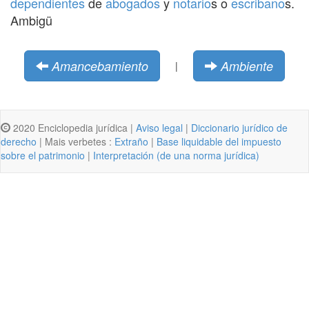
dependientes
de
abogados
y
notario
s o
escribano
s.
Ambigü
Amancebamiento
Ambiente
|
2020 Enciclopedia jurídica |
Aviso legal
|
Diccionario jurídico de
derecho
| Mais verbetes :
Extraño
|
Base liquidable del impuesto
sobre el patrimonio
|
Interpretación (de una norma jurídica)