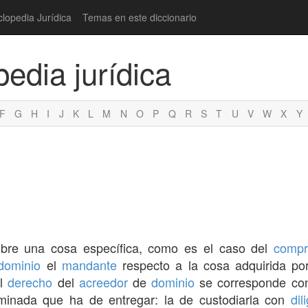
clopedia Jurídica
Temas en este diccionario
pedia jurídica
F
G
H
I
J
K
L
M
N
O
P
Q
R
S
T
U
V
W
X
Y
bre una cosa específica, como es el caso del
compr
dominio
el
mandante
respecto a la cosa adquirida po
El
derecho
del
acreedor
de
dominio
se corresponde co
minada que ha de entregar: la de custodiarla con
dil