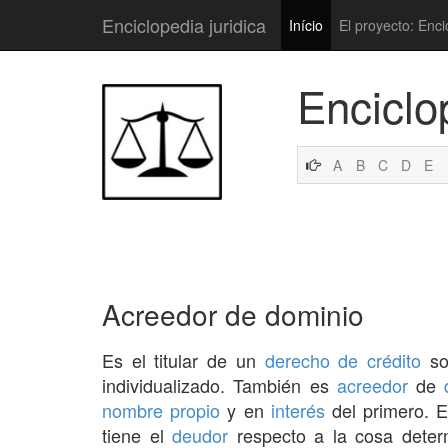
Enciclopedia juridica
Início
El proyecto: Enci
Enciclo
A
B
C
D
E
Acreedor de dominio
Es el titular de un
derecho de crédito
so
individualizado. También es
acreedor
de
nombre propio
y en
interés
del primero. 
tiene el
deudor
respecto a la cosa deter