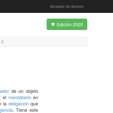
Acreedor de dominio
Edición 2020
Z
ador
de un objeto
r el
mandatario
en
n la
obligación
que
igencia
. Tiene este