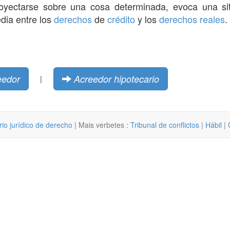
oyectarse sobre una cosa determinada, evoca una sit
edia entre los
derechos
de
crédito
y los
derechos reales
.
eedor
Acreedor hipotecario
|
rio jurídico de derecho
| Mais verbetes :
Tribunal de conflictos
|
Hábil
|