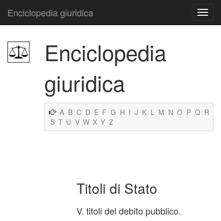
Enciclopedia giuridica
Enciclopedia
giuridica
A
B
C
D
E
F
G
H
I
J
K
L
M
N
O
P
Q
R
S
T
U
V
W
X
Y
Z
Titoli di Stato
V. titoli del debito pubblico.