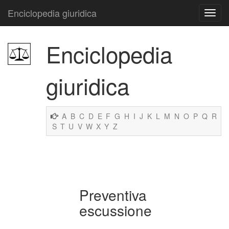
Enciclopedia giuridica
Enciclopedia
giuridica
A
B
C
D
E
F
G
H
I
J
K
L
M
N
O
P
Q
R
S
T
U
V
W
X
Y
Z
Preventiva
escussione