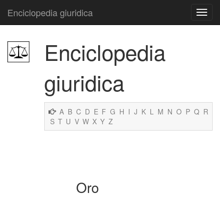
Enciclopedia giuridica
Enciclopedia
giuridica
A
B
C
D
E
F
G
H
I
J
K
L
M
N
O
P
Q
R
S
T
U
V
W
X
Y
Z
Oro