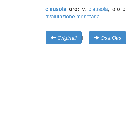
v.
clausola
, oro di
clausola
oro:
rivalutazione monetaria
.
Originali
Osa/Oas
|
.