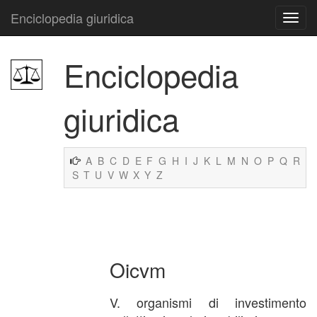
Enciclopedia giuridica
Enciclopedia
giuridica
A
B
C
D
E
F
G
H
I
J
K
L
M
N
O
P
Q
R
S
T
U
V
W
X
Y
Z
Oicvm
V. organismi di investimento