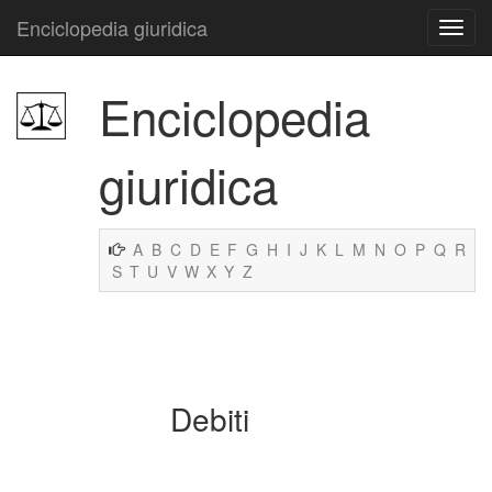
Enciclopedia giuridica
Enciclopedia
giuridica
A
B
C
D
E
F
G
H
I
J
K
L
M
N
O
P
Q
R
S
T
U
V
W
X
Y
Z
Debiti