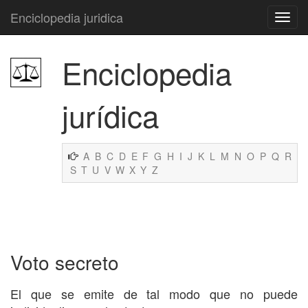
Enciclopedia juridica
Enciclopedia
jurídica
A
B
C
D
E
F
G
H
I
J
K
L
M
N
O
P
Q
R
S
T
U
V
W
X
Y
Z
Voto secreto
El que se emite de tal modo que no puede