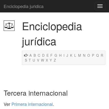
Enciclopedia juridica
Enciclopedia
jurídica
A
B
C
D
E
F
G
H
I
J
K
L
M
N
O
P
Q
R
S
T
U
V
W
X
Y
Z
Tercera internacional
Ver
Primera internacional
.