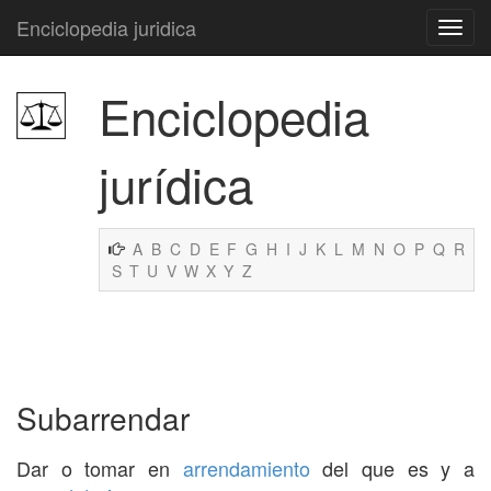
Enciclopedia juridica
Enciclopedia
jurídica
A
B
C
D
E
F
G
H
I
J
K
L
M
N
O
P
Q
R
S
T
U
V
W
X
Y
Z
Subarrendar
Dar o tomar en
arrendamiento
del que es y a