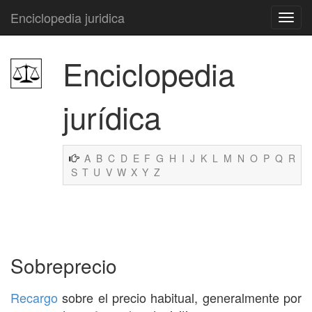
Enciclopedia juridica
Enciclopedia
jurídica
A
B
C
D
E
F
G
H
I
J
K
L
M
N
O
P
Q
R
S
T
U
V
W
X
Y
Z
Sobreprecio
Recargo
sobre el precio habitual, generalmente por